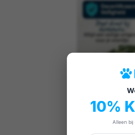
W
10% 
Alleen bij