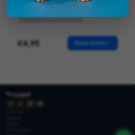
Herbruikbare haarfilter voor wasmachines
Alle wasmachines
Verwijdert dierenhaar, pluis en vezels
€4,95
Bekijk Details
🐾 Luxpet
Over Ons
Contact
Privacy
Voorwaarden