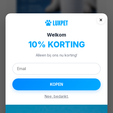
Welkom
10% KORTING
Alleen bij ons nu korting!
LUXPET
AutoWash Pootjesreiniger
Elektrische pootreiniger
ABS & siliconen
USB-oplaadbaar
KOPEN
€39,95
Bekijk Details
Nee, bedankt.