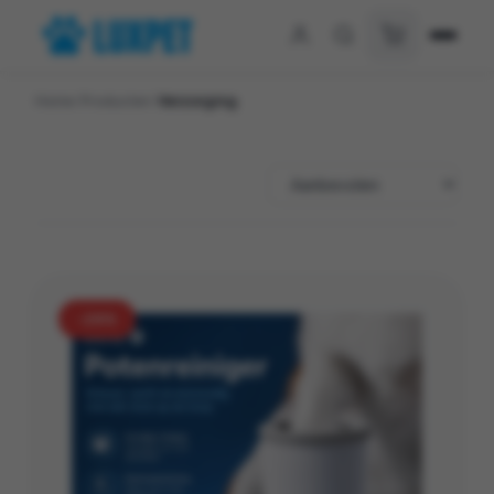
Home
/
Producten
/
Verzorging
-29%