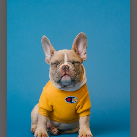
-69%
LUXPET
Luxpet FurGuard™