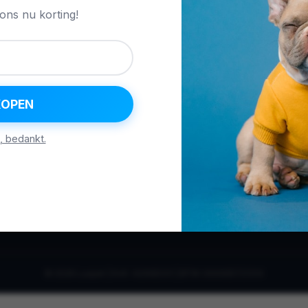
Probeer een andere categorie of pas je filters aan.
 ons nu korting!
Bekijk Alle Producten
KOPEN
, bedankt.
 Ons
Contact
Privacy
Voorwaarden
Verzending
© 2026 Luxpet | KvK: 42068331 | BTW: 000065721314