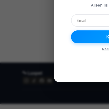
Alleen bij
Nee
🐾 Luxpet
Over