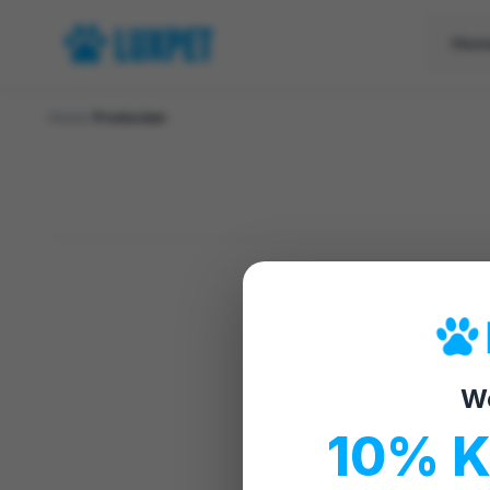
Hom
Home
/
Producten
W
10% 