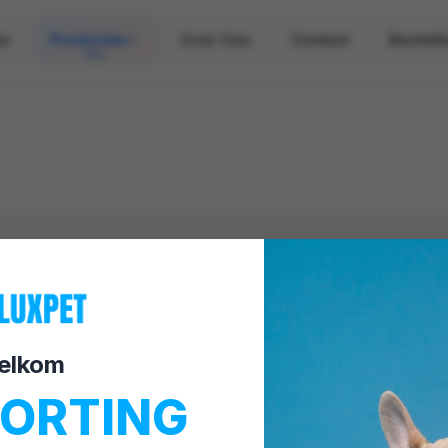
e
Producten
Over Ons
Contact
Bestell
🔍
elkom
KORTING
Geen producten gevonden