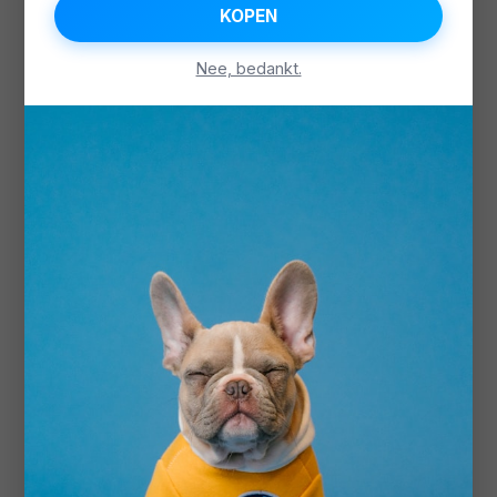
KOPEN
Nee, bedankt.
LUXPET
Duo Hondenriem met LED-
Verlichting
Intrekbare dubbele hondenriem
Honden tot 8 kg
3 meter
€39,93
Bekijk Details