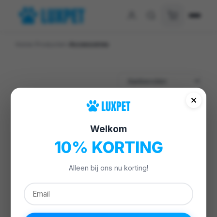
Home
/
Producten
/
Accessoires
Welkom
-20%
10% KORTING
Alleen bij ons nu korting!