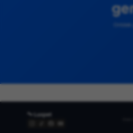
gem
Ontdek p
🐾 Luxpet
Over