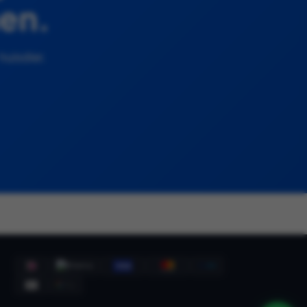
men.
huisdier.