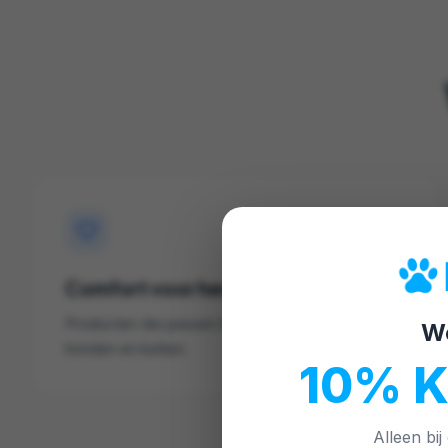
Comfort voor hen
Producten die passen bij het dagelijks leven van
W
honden en katten.
10% 
Alleen bij