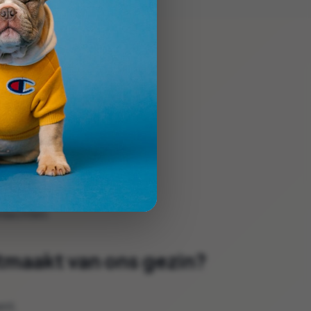
ebben.
amen.
edachten:
itmaakt van ons gezin?
nt.