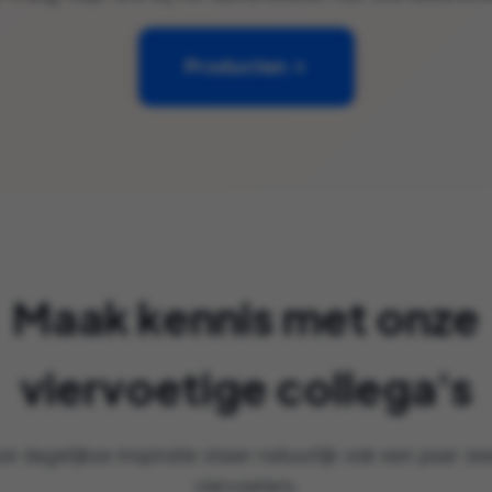
Producten
Maak kennis met onze
viervoetige collega's
e dagelijkse inspiratie staan natuurlijk ook een paar zee
viervoeters.