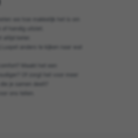
weten we hoe makkelijk het is om
 of handig uitziet.
altijd beter.
Luxpet anders te kijken naar wat
 comfort? Maakt het een
oudiger? Of zorgt het voor meer
die je samen deelt?
oor ons tellen.