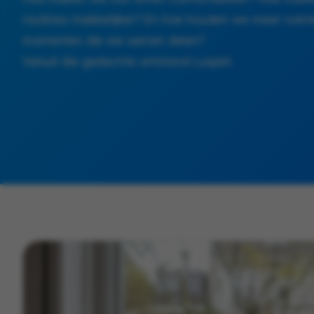
routines makkelijker? En hoe houden we meer ruimt
momenten die we samen delen?
Vanuit die gedachte ontstond Luxpet.