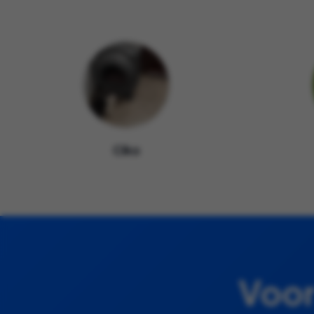
Ciko
Voor