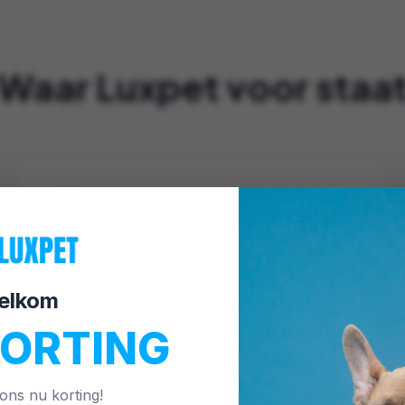
Waar Luxpet voor staa
Gemak voor jou
Slimme en praktische keuzes die dagelijkse
elkom
routines eenvoudiger kunnen maken.
KORTING
 ons nu korting!