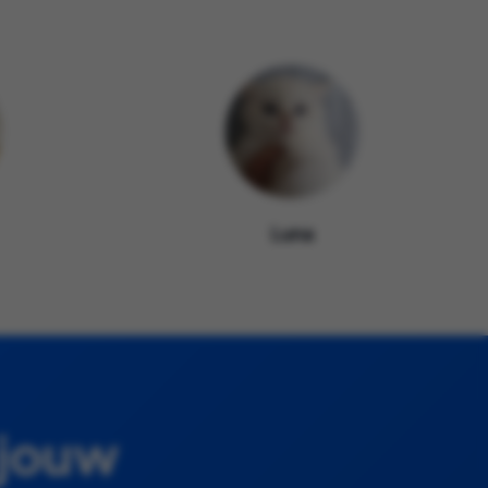
Luna
 jouw