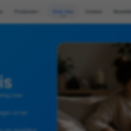
e
Producten
Over Ons
Contact
Bestell
is
elweg meer
agen uit het
n we dagelijkse