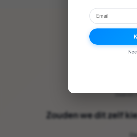
Nee
We ge
En g
Daarom h
Zouden we dit zelf ki
Di