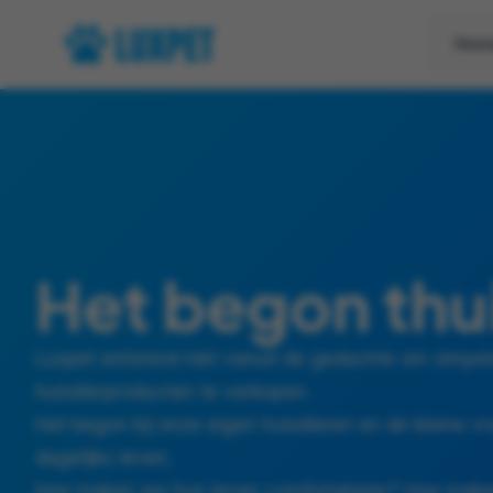
Hom
Het begon thu
Luxpet ontstond niet vanuit de gedachte om simp
huisdierproducten te verkopen.
Het begon bij onze eigen huisdieren en de kleine vr
dagelijks leven.
Hoe maken we hun leven comfortabeler? Hoe make