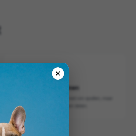
t
Meer momenten samen
Want uiteindelijk draait het niet om spullen, maar
om het leven dat jullie samen delen.