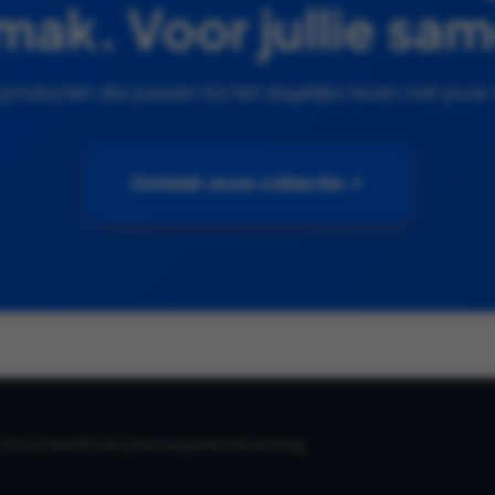
ak. Voor jullie sa
roducten die passen bij het dagelijks leven met jouw 
Ontdek onze collectie
 Ons
Contact
Privacy
Voorwaarden
Verzending