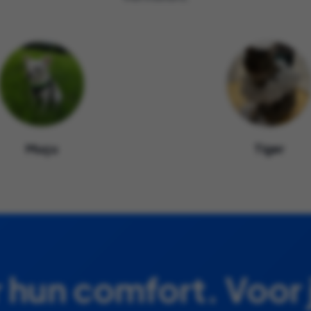
Muçu
Tiger
 hun comfort. Voor