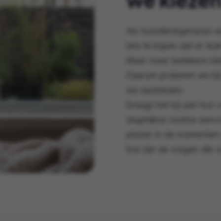
Als huisdiereigenaren 
iets te kopen dat er leuk
Maar meer betekent niet 
Daarom proberen we bij 
we aanbieden.
Draagt het bij aan hun
dagelijkse routine eenv
plezier in de momenten 
Dat zijn de vragen die v