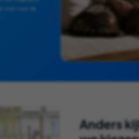
e over voor de
Anders ki
we kieze